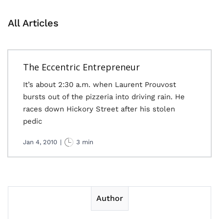
All Articles
The Eccentric Entrepreneur
It’s about 2:30 a.m. when Laurent Prouvost
bursts out of the pizzeria into driving rain. He
races down Hickory Street after his stolen
pedic
Jan 4, 2010
|
3 min
Author