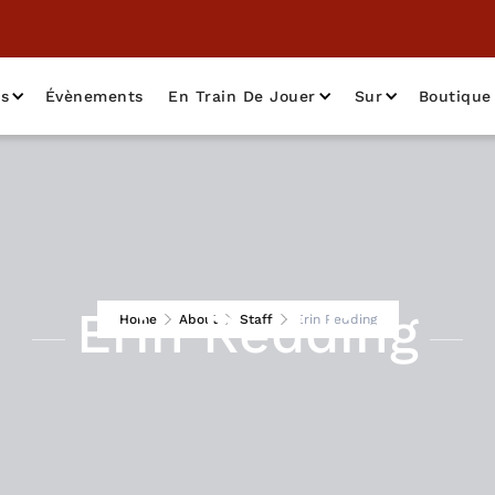
as
Évènements
En Train De Jouer
Sur
Boutique
Erin Redding
Home
About
Staff
Erin Redding