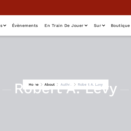
as
Évènements
En Train De Jouer
Sur
Boutique
Robert A. Lévy
Home
About
Author
Robert A. Lévy