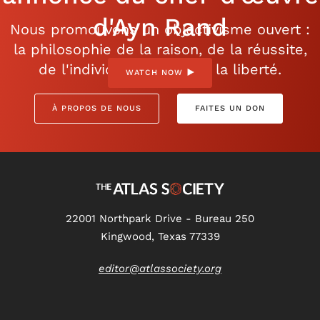
d'Ayn Rand
Nous promouvons un objectivisme ouvert :
la philosophie de la raison, de la réussite,
de l'individualisme et de la liberté.
WATCH NOW
À PROPOS DE NOUS
FAITES UN DON
22001 Northpark Drive - Bureau 250
Kingwood, Texas 77339
editor@atlassociety.org