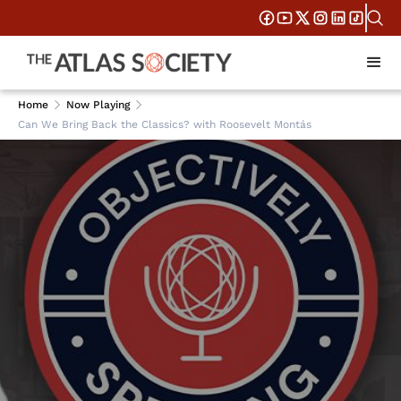
Home
Now Playing
Can We Bring Back the Classics? with Roosevelt Montás