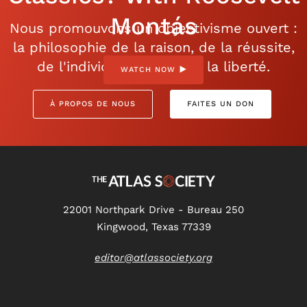
Montás
Nous promouvons un objectivisme ouvert :
la philosophie de la raison, de la réussite,
de l'individualisme et de la liberté.
WATCH NOW
À PROPOS DE NOUS
FAITES UN DON
22001 Northpark Drive - Bureau 250
Kingwood, Texas 77339
editor@atlassociety.org