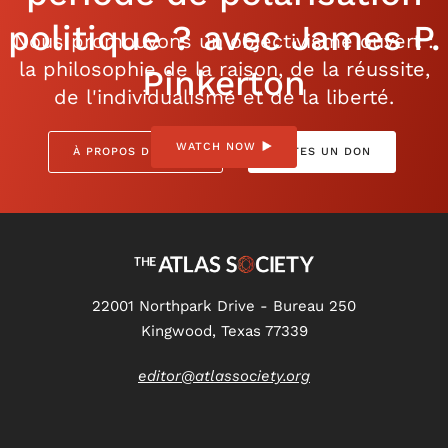
politique ? avec James P.
Nous promouvons un objectivisme ouvert :
la philosophie de la raison, de la réussite,
Pinkerton
de l'individualisme et de la liberté.
WATCH NOW
À PROPOS DE NOUS
FAITES UN DON
22001 Northpark Drive - Bureau 250
Kingwood, Texas 77339
editor@atlassociety.org