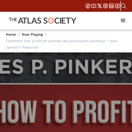
Home
Now Playing
Comment tirer profit en période de polarisation politique ? avec
James P. Pinkerton