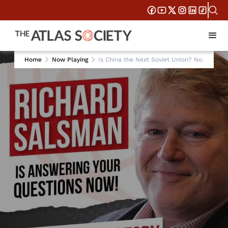
Home
Now Playing
Is China the Next Soviet Union? No.