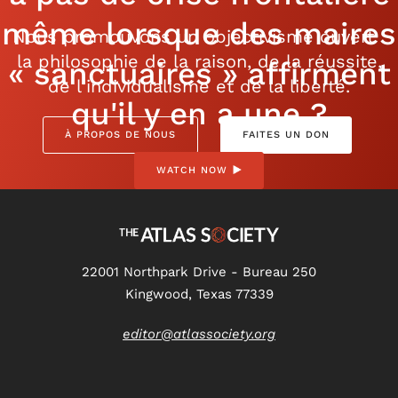
même lorsque des maires
Nous promouvons un objectivisme ouvert :
la philosophie de la raison, de la réussite,
« sanctuaires » affirment
de l'individualisme et de la liberté.
qu'il y en a une ?
À PROPOS DE NOUS
FAITES UN DON
WATCH NOW
22001 Northpark Drive - Bureau 250
Kingwood, Texas 77339
editor@atlassociety.org