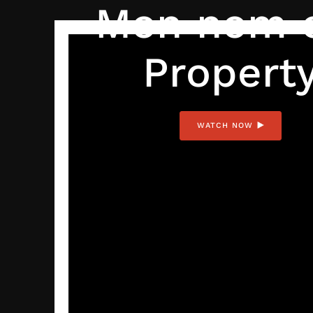
Mon nom 
Propert
WATCH NOW