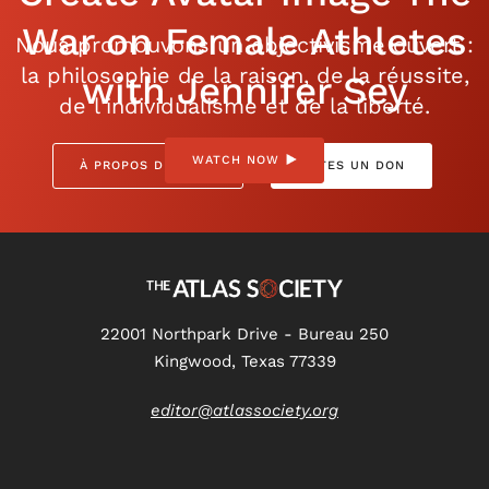
War on Female Athletes
Nous promouvons un objectivisme ouvert :
la philosophie de la raison, de la réussite,
with Jennifer Sey
de l'individualisme et de la liberté.
WATCH NOW
À PROPOS DE NOUS
FAITES UN DON
22001 Northpark Drive - Bureau 250
Kingwood, Texas 77339
editor@atlassociety.org