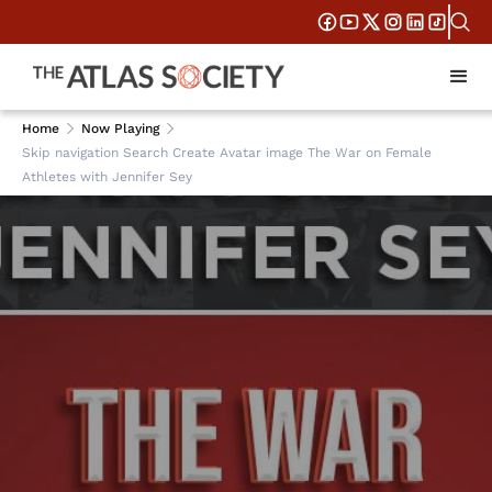
Home
Now Playing
Skip navigation Search Create Avatar image The War on Female
Athletes with Jennifer Sey