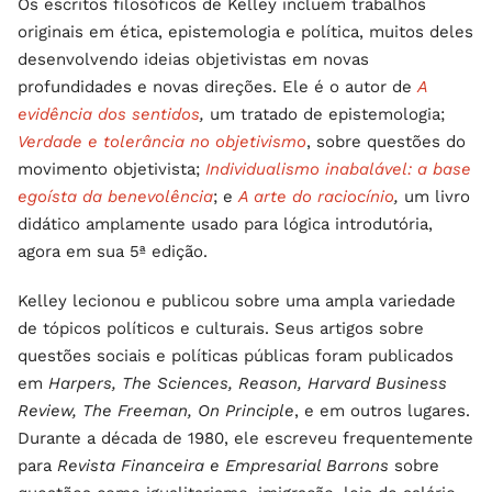
Os escritos filosóficos de Kelley incluem trabalhos
originais em ética, epistemologia e política, muitos deles
desenvolvendo ideias objetivistas em novas
profundidades e novas direções. Ele é o autor de
A
evidência dos sentidos
,
um tratado de epistemologia;
Verdade e tolerância no objetivismo
, sobre questões do
movimento objetivista;
Individualismo inabalável: a base
egoísta da benevolência
; e
A arte do raciocínio
,
um livro
didático amplamente usado para lógica introdutória,
agora em sua 5ª edição.
Kelley lecionou e publicou sobre uma ampla variedade
de tópicos políticos e culturais. Seus artigos sobre
questões sociais e políticas públicas foram publicados
em
Harpers, The Sciences, Reason, Harvard Business
Review, The Freeman, On Principle
, e em outros lugares.
Durante a década de 1980, ele escreveu frequentemente
para
Revista Financeira e Empresarial Barrons
sobre