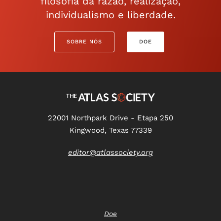
filosofia da razão, realização,
individualismo e liberdade.
SOBRE NÓS
DOE
22001 Northpark Drive - Etapa 250
Kingwood, Texas 77339
editor@atlassociety.org
Doe