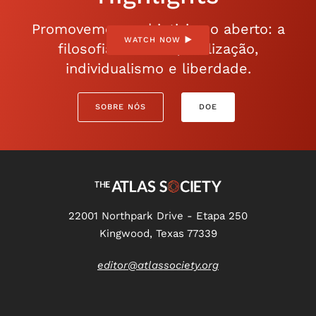
Promovemos o objetivismo aberto: a
WATCH NOW
filosofia da razão, realização,
individualismo e liberdade.
SOBRE NÓS
DOE
22001 Northpark Drive - Etapa 250
Kingwood, Texas 77339
editor@atlassociety.org