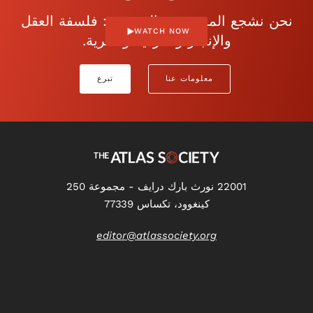
نحن نشجع الموضوعية المفتوحة: فلسفة العقل
WATCH NOW
والإنجاز والفردية والحرية.
معلومات عنا
تبرع
22001 نورث بارك درايف - مجموعة 250
كينغوود، تكساس 77339
editor@atlassociety.org