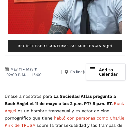
REGÍSTRESE O CONFIRME SU ASISTENCIA AQUÍ
Add to
May 11
-
May 11
En línea
Calendar
02:00 P. M.
-
15:00
Únase a nosotros para
La Sociedad Atlas pregunta a
Buck Angel el 11 de mayo a las 2 p.m. PT/ 5 p.m. ET.
Buck
Angel
es un hombre transexual y ex actor de cine
pornográfico que tiene
habló con personas como Charlie
Kirk de TPUSA
sobre la transexualidad y las trampas de