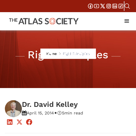
Rigid Principles
Home
Rigid Principles
Dr. David Kelley
•
April 15, 2014
5
min read