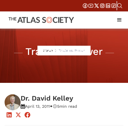
Trade vs. Power
Home
Trade vs. Power
Dr. David Kelley
•
April 13, 2011
5
min read