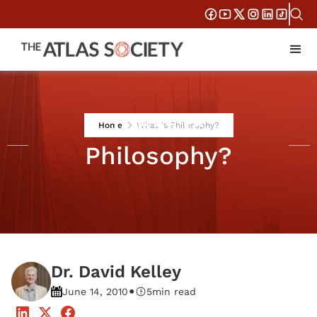
What is
Home
What is Philosophy?
Philosophy?
Dr. David Kelley
•
June 14, 2010
5
min read