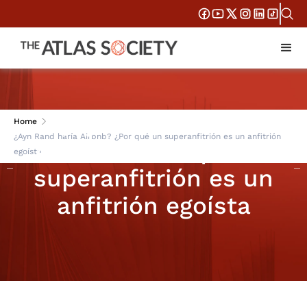
¿Ayn Rand haría
Home
¿Ayn Rand haría Airbnb? ¿Por qué un superanfitrión es un anfitrión
Airbnb? ¿Por qué un
egoísta
superanfitrión es un
anfitrión egoísta