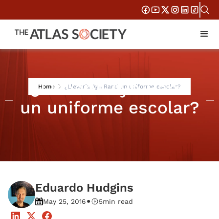
¿Llevaría Ayn Rand
Home
¿Llevaría Ayn Rand un uniforme escolar?
un uniforme escolar?
Eduardo Hudgins
•
May 25, 2016
5
min read