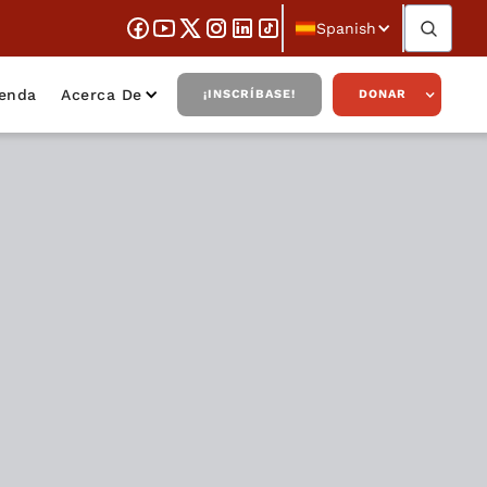
Spanish
ienda
Acerca De
¡INSCRÍBASE!
DONAR