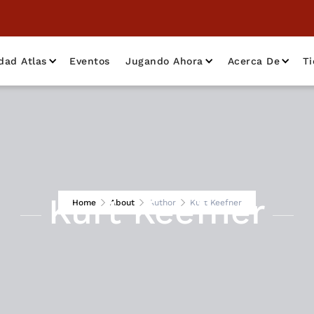
dad Atlas
Eventos
Jugando Ahora
Acerca De
T
Kurt Keefner
Home
About
Author
Kurt Keefner