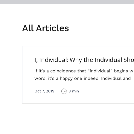
All Articles
I, Individual: Why the Individual S
If it’s a coincidence that “individual” begins w
word, it’s a happy one indeed. Individual and
Oct 7, 2019
|
3 min