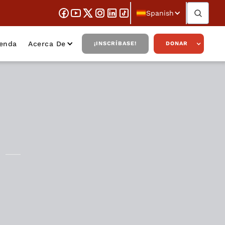
Spanish
ienda
Acerca De
¡INSCRÍBASE!
DONAR
d