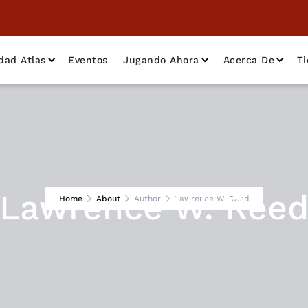
dad Atlas
Eventos
Jugando Ahora
Acerca De
T
Lawrence W. Ree
Home
About
Author
Lawrence W. Reed