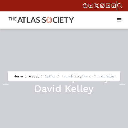
Patrick Stephens y
Home
About
Author
Patrick Stephens y David Kelley
David Kelley