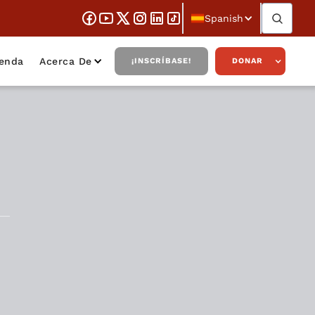
Spanish
ienda
Acerca De
¡INSCRÍBASE!
DONAR