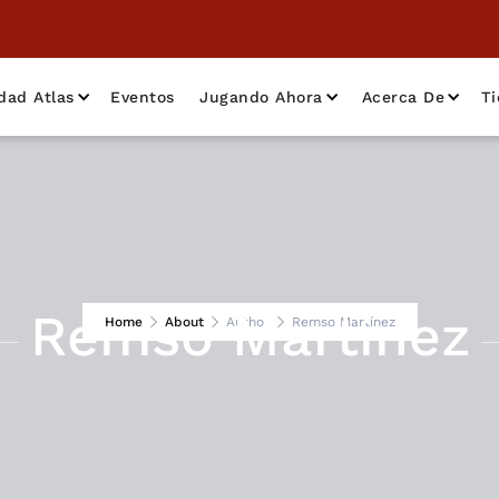
dad Atlas
Eventos
Jugando Ahora
Acerca De
T
Remso Martínez
Home
About
Author
Remso Martínez