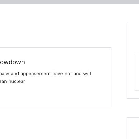
Showdown
macy and appeasement have not and will
ean nuclear