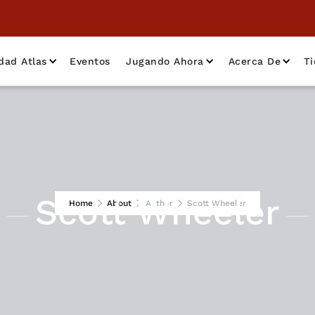
dad Atlas
Eventos
Jugando Ahora
Acerca De
T
Scott Wheeler
Home
About
Author
Scott Wheeler