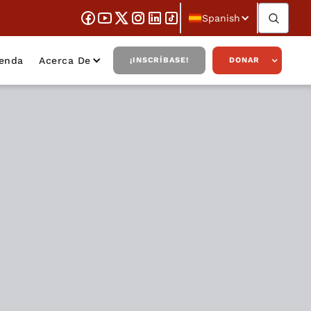
Spanish
ienda
Acerca De
¡INSCRÍBASE!
DONAR