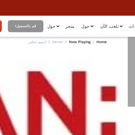
اث
تلعب الآن
حول
متجر
حول
قم بالتسجيل!
Home
Now Playing
Series
ارسم حياتي