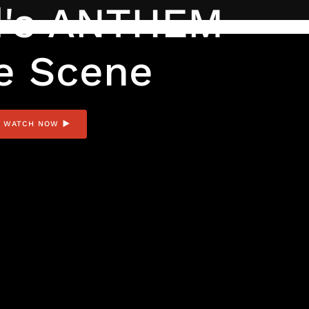
d's ANTHEM -
e Scene
WATCH NOW