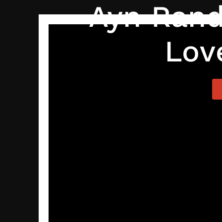
Ayn Ran
Lov