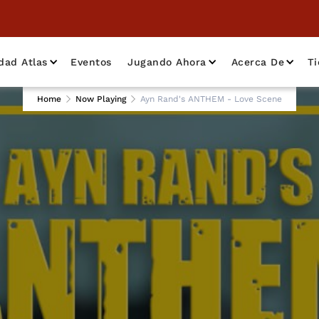
dad Atlas
Eventos
Jugando Ahora
Acerca De
T
Home
Now Playing
Ayn Rand's ANTHEM - Love Scene