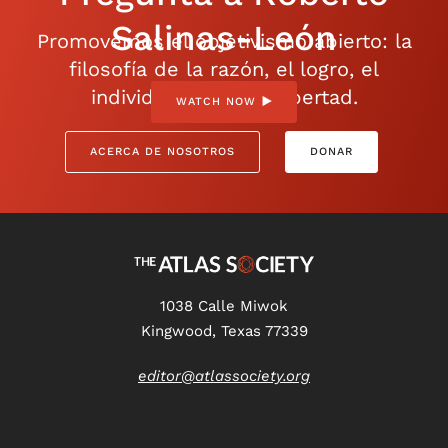
Salinas-León
Promovemos el objetivismo abierto: la
filosofía de la razón, el logro, el
individualismo y la libertad.
WATCH NOW
ACERCA DE NOSOTROS
DONAR
1038 Calle Miwok
Kingwood, Texas 77339
editor@atlassociety.org