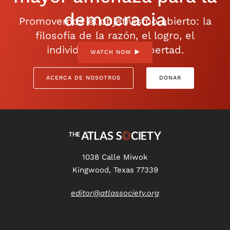
democracia
Promovemos el objetivismo abierto: la
filosofía de la razón, el logro, el
individualismo y la libertad.
WATCH NOW
ACERCA DE NOSOTROS
DONAR
1038 Calle Miwok
Kingwood, Texas 77339
editor@atlassociety.org