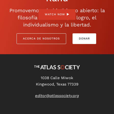
Promovemos el objetivismo abierto: la
WATCH NOW
filosofía de la razón, el logro, el
individualismo y la libertad.
ACERCA DE NOSOTROS
DONAR
1038 Calle Miwok
Kingwood, Texas 77339
editor@atlassociety.org