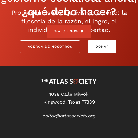
¿qué debo hacer?
Promovemos el objetivismo abierto: la
filosofía de la razón, el logro, el
individualismo y la libertad.
WATCH NOW
ACERCA DE NOSOTROS
DONAR
1038 Calle Miwok
Kingwood, Texas 77339
editor@atlassociety.org