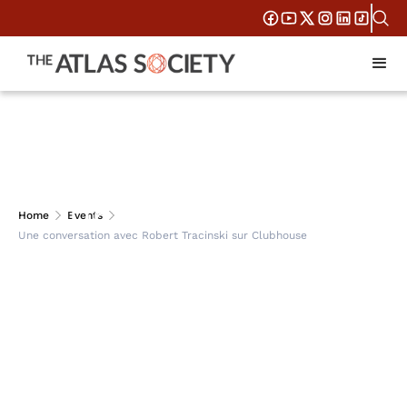
Une conversation
Home
Events
Une conversation avec Robert Tracinski sur Clubhouse
avec Robert Tracinski
sur Clubhouse