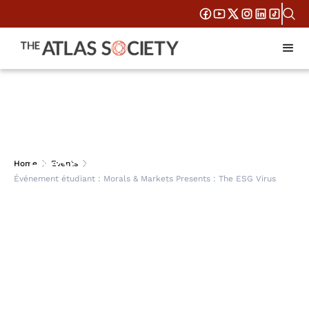
Événement étudiant :
Home
Events
Événement étudiant : Morals & Markets Presents : The ESG Virus
Morals & Markets
Presents : The ESG
Virus