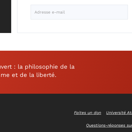
rt : la philosophie de la
sme et de la liberté.
Faites un don
Université At
Questions-réponses sur