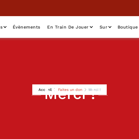
as
Évènements
En Train De Jouer
Sur
Boutique
Merci !
Accueil
Faites un don
Merci !