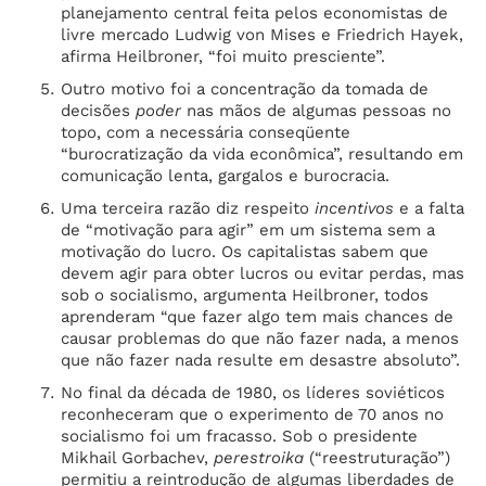
planejamento central feita pelos economistas de
livre mercado Ludwig von Mises e Friedrich Hayek,
afirma Heilbroner, “foi muito presciente”.
Outro motivo foi a concentração da tomada de
decisões
poder
nas mãos de algumas pessoas no
topo, com a necessária conseqüente
“burocratização da vida econômica”, resultando em
comunicação lenta, gargalos e burocracia.
Uma terceira razão diz respeito
incentivos
e a falta
de “motivação para agir” em um sistema sem a
motivação do lucro. Os capitalistas sabem que
devem agir para obter lucros ou evitar perdas, mas
sob o socialismo, argumenta Heilbroner, todos
aprenderam “que fazer algo tem mais chances de
causar problemas do que não fazer nada, a menos
que não fazer nada resulte em desastre absoluto”.
No final da década de 1980, os líderes soviéticos
reconheceram que o experimento de 70 anos no
socialismo foi um fracasso. Sob o presidente
Mikhail Gorbachev,
perestroika
(“reestruturação”)
permitiu a reintrodução de algumas liberdades de