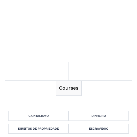
Session 12
Session 13
Session 14
Courses
CAPITALISMO
DINHEIRO
DIREITOS DE PROPRIEDADE
ESCRAVIDÃO