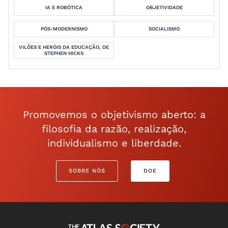
IA E ROBÓTICA
OBJETIVIDADE
PÓS-MODERNISMO
SOCIALISMO
VILÕES E HERÓIS DA EDUCAÇÃO, DE
STEPHEN HICKS
Promovemos o objetivismo aberto: a
filosofia da razão, realização,
individualismo e liberdade.
SOBRE NÓS
DOE