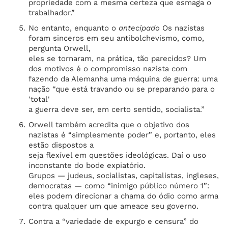
propriedade com a mesma certeza que esmaga o
trabalhador.”
No entanto, enquanto o
antecipado
Os nazistas
foram sinceros em seu antibolchevismo, como,
pergunta Orwell,
eles se tornaram, na prática, tão parecidos? Um
dos motivos é o compromisso nazista com
fazendo da Alemanha uma máquina de guerra: uma
nação “que está travando ou se preparando para o
'total'
a guerra deve ser, em certo sentido, socialista.”
Orwell também acredita que o objetivo dos
nazistas é “simplesmente poder” e, portanto, eles
estão dispostos a
seja flexível em questões ideológicas. Daí o uso
inconstante do bode expiatório.
Grupos — judeus, socialistas, capitalistas, ingleses,
democratas — como “inimigo público número 1”:
eles podem direcionar a chama do ódio como arma
contra qualquer um que ameace seu governo.
Contra a “variedade de expurgo e censura” do