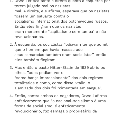
Orwell critica tanto a direita quanto a esquerda por
terem julgado mal os nazistas
mal. A direita, ele afirma, esperava que os nazistas
fossem um baluarte contra o
socialismo internacional dos bolcheviques russos.
Então eles fingiram que os nazistas
eram meramente “capitalismo sem tampa” e não
revolucionários.
À esquerda, os socialistas “odiavam ter que admitir
que o homem que havia massacrado
seus camaradas também eram socialistas”, então
eles também fingiram.
Mas então o pacto Hitler-Stalin de 1939 abriu os
olhos. Todos podiam ver o
“semelhança impressionante” dos dois regimes
totalitários e como, como disse Stalin, o
a amizade dos dois foi “cimentada em sangue”.
Então, contra ambos os negadores, Orwell afirma
enfaticamente que “o nacional-socialismo
é
uma
forma de socialismo,
é
enfaticamente
revolucionário,
faz
esmaga o proprietário da