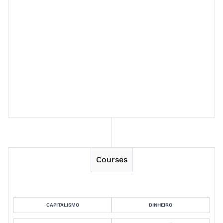
Session 11
Session 12
Session 13
Session 14
Courses
CAPITALISMO
DINHEIRO