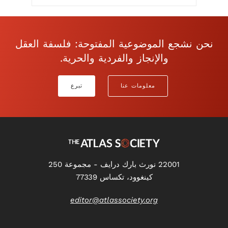
نحن نشجع الموضوعية المفتوحة: فلسفة العقل
والإنجاز والفردية والحرية.
معلومات عنا
تبرع
22001 نورث بارك درايف - مجموعة 250
كينغوود، تكساس 77339
editor@atlassociety.org