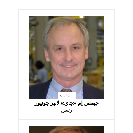
تعلم المزيد
جيمس إم «جاي» لابير جونيور
رئيس