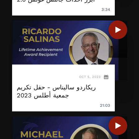
3:34
OCT 5, 2023
ريكاردو ساليناس - حفل تكريم
جمعية أطلس 2023
21:03