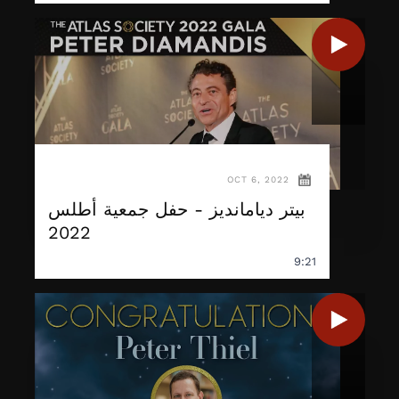
OCT 6, 2022
بيتر ديامانديز - حفل جمعية أطلس
2022
9:21