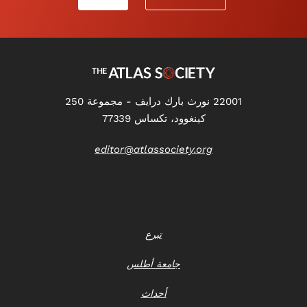
22001 نورث بارك درايف - مجموعة 250
كينغوود، تكساس 77339
editor@atlassociety.org
تبرع
جامعة أطلس
أحداث