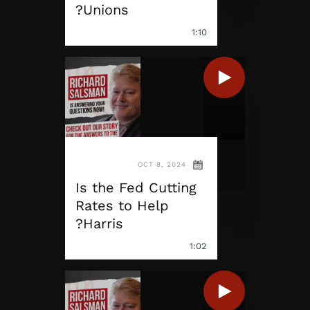
Unions?
1:10
OCT 8, 2024
Is the Fed Cutting
Rates to Help
Harris?
1:02