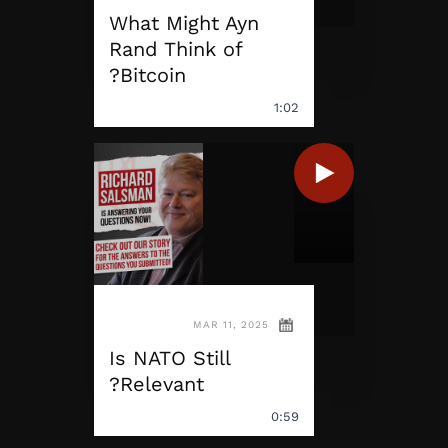
What Might Ayn
Rand Think of
Bitcoin?
1:02
MAR 11, 2025
Is NATO Still
Relevant?
0:59