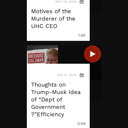
DEC 10, 2024
Motives of the
Murderer of the
UHC CEO
1:00
NOV 5, 2024
Thoughts on
Trump-Musk Idea
of “Dept of
Government
Efficiency”?
0:59