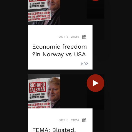
OCT 8, 2024
Economic freedom
in Norway vs USA?
1:02
OCT 8, 2024
FEMA: Bloated,