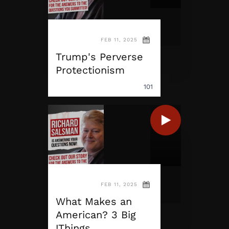
FEB 11, 2025
Trump's Perverse
Protectionism
101
FEB 11, 2025
What Makes an
American? 3 Big
Things!