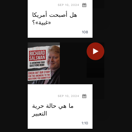
SEP 10, 2024
هل أصبحت أمريكا
«غبية»؟
108
SEP 10, 2024
ما هي حالة حرية
التعبير
1:10