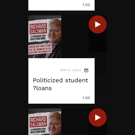
1:02
NOV 5, 2024
Politicized student
loans?
1:00