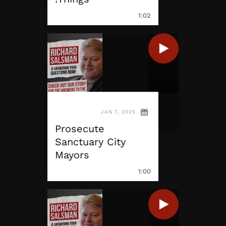
1:02
JAN 7, 2025
Prosecute
Sanctuary City
Mayors
1:00