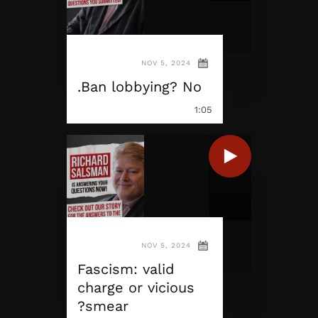
NOV 5, 2024
Ban lobbying? No.
1:05
NOV 5, 2024
Fascism: valid
charge or vicious
smear?