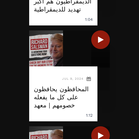
الديمقراطيون هم أكبر
تهديد للديمقراطية
1:04
JUL 9, 2024
المحافظون يحافظون
على كل ما يفعله
خصومهم | معهد
1:12