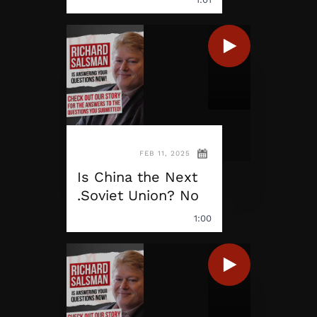
FEB 11, 2025
Is China the Next
Soviet Union? No.
1:00