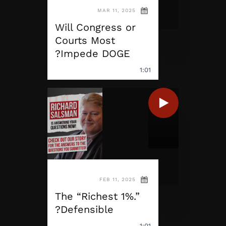
MAR 11, 2025
Will Congress or
Courts Most
Impede DOGE?
1:01
FEB 11, 2025
The “Richest 1%.”
Defensible?
1:01