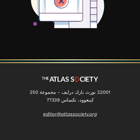
22001 نورث بارك درايف - مجموعة 250
كينغوود، تكساس 77339
editor@atlassociety.org