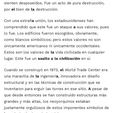
sienten desposeídos. Fue un acto de pura destrucción,
por
el
bien de
la
destrucción.
Con una extrañ
a
unión, los estadounidenses han
comprendido que este fue un ataque
a
sus valores, pues
lo fue. Los edificios fueron escogidos, obviamente,
como blancos simbólicos; pero estos valores no son
únicamente americanos ni únicamente occidentales.
Estos son los valores de
la
vida civilizada en cualquier
lugar. Este fue un
asalto
a
la
civilización
en sí.
Cuando se construyó en 1973,
el
World Trade Center era
una maravilla de
la
ingenierí
a
, innovadora en diseño
estructural y en las técnicas de construcción que se
inventaron para erguir las torres en ese sitio.
A
pesar de
que desde entonces se han construido estructuras más
grandes y más altas, los neoyorquinos estaban
justamente orgullosos de estos imponentes símbolos de