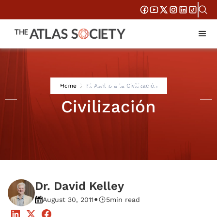
El Asalto a la
Home
El Asalto a la Civilización
Civilización
Dr. David Kelley
•
August 30, 2011
5
min read