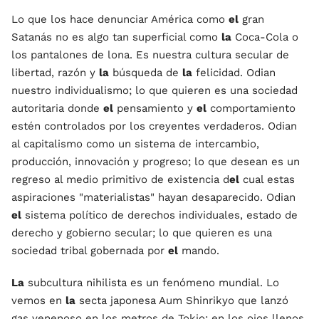
Lo que los hace denunciar América como
el
gran
Satanás no es algo tan superficial como
la
Coca-Cola o
los pantalones de lona. Es nuestra cultura secular de
libertad, razón y
la
búsqueda de
la
felicidad. Odian
nuestro individualismo; lo que quieren es una sociedad
autoritaria donde
el
pensamiento y
el
comportamiento
estén controlados por los creyentes verdaderos. Odian
al capitalismo como un sistema de intercambio,
producción, innovación y progreso; lo que desean es un
regreso al medio primitivo de existencia d
el
cual estas
aspiraciones "materialistas" hayan desaparecido. Odian
el
sistema político de derechos individuales, estado de
derecho y gobierno secular; lo que quieren es una
sociedad tribal gobernada por
el
mando.
La
subcultura nihilista es un fenómeno mundial. Lo
vemos en
la
secta japonesa Aum Shinrikyo que lanzó
gas venenoso en los metros de Tokio; en los ojos llenos