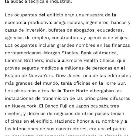
la
audacia técnica e industrial.
Los ocupantes d
el
edificio eran una muestra de
la
economí
a
productiva: aseguradoras, ingenieros, bancos y
casas de inversión, bufetes de abogados, educadores,
agencias de empleo, constructoras y agencias de viajes.
Los ocupantes incluían grandes nombres en las finanzas
norteamericanas-Morgan Stanley, Bank of America,
Lehman Brothers; incluí
a
a
Empire Health Choice, que
provee seguros médicos
a
millones de personas en
el
Estado de Nueva York. Dow Jones, una de las editoriales
más grandes d
el
mundo, tení
a
oficinas en
la
Torre Sur.
Los pisos más altos de
la
Torre Norte albergaban las
instalaciones de transmisión de las principales difusoras
en Nueva York.
El
Banco Fuji de Japón ocupaba tres
niveles, y decenas de negocios de otros países tenían
oficinas en
el
edificio. Haciendo honor
a
su nombre y
a
las intenciones de sus constructores, era una
el
punto