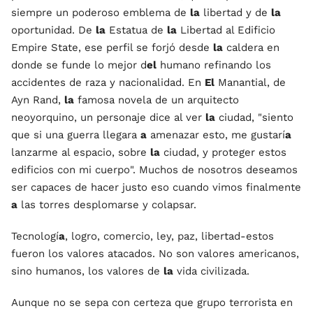
siempre un poderoso emblema de
la
libertad y de
la
oportunidad. De
la
Estatua de
la
Libertad al Edificio
Empire State, ese perfil se forjó desde
la
caldera en
donde se funde lo mejor d
el
humano refinando los
accidentes de raza y nacionalidad. En
El
Manantial, de
Ayn Rand,
la
famosa novela de un arquitecto
neoyorquino, un personaje dice al ver
la
ciudad, "siento
que si una guerra llegara
a
amenazar esto, me gustarí
a
lanzarme al espacio, sobre
la
ciudad, y proteger estos
edificios con mi cuerpo". Muchos de nosotros deseamos
ser capaces de hacer justo eso cuando vimos finalmente
a
las torres desplomarse y colapsar.
Tecnologí
a
, logro, comercio, ley, paz, libertad-estos
fueron los valores atacados. No son valores americanos,
sino humanos, los valores de
la
vida civilizada.
Aunque no se sepa con certeza que grupo terrorista en