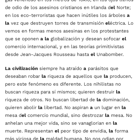
de odio de los asesinos cristianos en Irlanda d
el
Norte;
en los eco-terroristas que hacen inútiles los árboles
a
la
vez que destruyen torres de transmisión
el
éctrica. Lo
vemos en formas menos asesinas en los protestantes
que se oponen
a
la
globalización y desean sofocar
el
comercio internacional, y en las teorías primitivistas
desde Jean-Jacques Rousseau hasta
el
Unabomber.
La
civilización
siempre ha atraído
a
parásitos que
deseaban robar
la
riqueza de aquellos que
la
producen,
pero este fenómeno es diferente. Los nihilistas no
buscan riqueza para sí mismos; quieren destruir
la
riqueza de otros. No buscan libertad de
la
dominación,
quieren abolir
la
libertad. No aspiran
a
un lugar en
la
mesa d
el
comercio mundial, sino destrozar
la
mesa. No
anhelan una mejor vida, sino se vanaglorian en
la
muerte. Representan
el
peor tipo de envidia,
la
forma
más viciosa de
la
maldad humana. No nos odian por