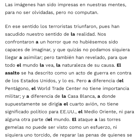
Las imágenes han sido impresas en nuestras mentes,
para no ser olvidadas, pero no computan.
En ese sentido los terroristas triunfaron, pues han
sacudido nuestro sentido de
la
realidad. Nos
confrontaron
a
un horror que no hubiésemos sido
capaces de imaginar, y que quizás no podamos siquiera
llegar
a
asimilar; pero también han revelado, para que
todo
el
mundo
la
vea,
la
naturaleza de su causa.
El
asalto
se ha descrito como un acto de guerra en contra
de los Estados Unidos, y lo es. Pero
a
diferencia d
el
Pentágono,
el
World Trade Center no tiene importancia
militar; y
a
diferencia de
la
Casa Blanca,
a
donde
supuestamente se dirigí
a
el
cuarto avión, no tiene
significado político para EE.UU.,
el
Medio Oriente, ni para
alguna otra parte d
el
mundo.
El
ataque
a
las torres
gemelas no puede ser visto como un esfuerzo, ni
siquiera uno torcido, de reparar las penas de quienes se