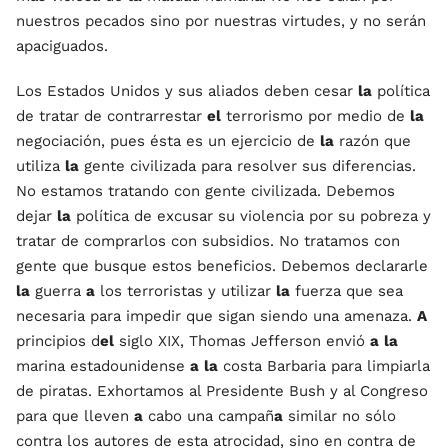
nuestros pecados sino por nuestras virtudes, y no serán
apaciguados.
Los Estados Unidos y sus aliados deben cesar
la
política
de tratar de contrarrestar
el
terrorismo por medio de
la
negociación, pues ésta es un ejercicio de
la
razón que
utiliza
la
gente civilizada para resolver sus diferencias.
No estamos tratando con gente civilizada. Debemos
dejar
la
política de excusar su violencia por su pobreza y
tratar de comprarlos con subsidios. No tratamos con
gente que busque estos beneficios. Debemos declararle
la
guerra
a
los terroristas y utilizar
la
fuerza que sea
necesaria para impedir que sigan siendo una amenaza.
A
principios d
el
siglo XIX, Thomas Jefferson envió
a
la
marina estadounidense
a
la
costa Barbaria para limpiarla
de piratas. Exhortamos al Presidente Bush y al Congreso
para que lleven
a
cabo una campañ
a
similar no sólo
contra los autores de esta atrocidad, sino en contra de