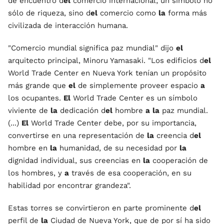
de encuentro d
el
comercio internacional; un símbolo no
sólo de riqueza, sino d
el
comercio como
la
forma más
civilizada de interacción humana.
"Comercio mundial significa paz mundial" dijo
el
arquitecto principal, Minoru Yamasaki. "Los edificios d
el
World Trade Center en Nueva York tenían un propósito
más grande que
el
de simplemente proveer espacio
a
los ocupantes.
El
World Trade Center es un símbolo
viviente de
la
dedicación d
el
hombre
a
la
paz mundial.
(...)
El
World Trade Center debe, por su importancia,
convertirse en una representación de
la
creencia d
el
hombre en
la
humanidad, de su necesidad por
la
dignidad individual, sus creencias en
la
cooperación de
los hombres, y
a
través de esa cooperación, en su
habilidad por encontrar grandeza".
Estas torres se convirtieron en parte prominente d
el
perfil de
la
Ciudad de Nueva York, que de por sí ha sido