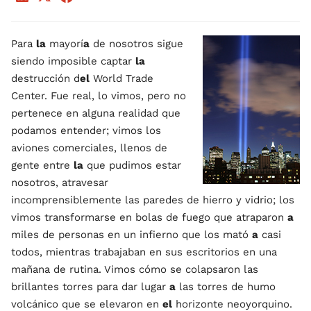
Para
la
mayorí
a
de nosotros sigue
siendo imposible captar
la
destrucción d
el
World Trade
Center. Fue real, lo vimos, pero no
pertenece en alguna realidad que
podamos entender; vimos los
aviones comerciales, llenos de
gente entre
la
que pudimos estar
nosotros, atravesar
incomprensiblemente las paredes de hierro y vidrio; los
vimos transformarse en bolas de fuego que atraparon
a
miles de personas en un infierno que los mató
a
casi
todos, mientras trabajaban en sus escritorios en una
mañana de rutina. Vimos cómo se colapsaron las
brillantes torres para dar lugar
a
las torres de humo
volcánico que se elevaron en
el
horizonte neoyorquino.