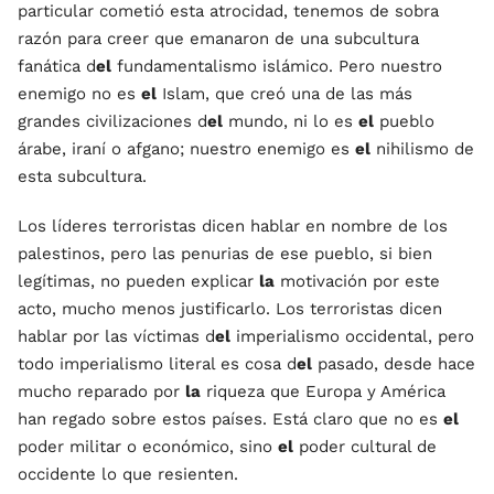
particular cometió esta atrocidad, tenemos de sobra
razón para creer que emanaron de una subcultura
fanática d
el
fundamentalismo islámico. Pero nuestro
enemigo no es
el
Islam, que creó una de las más
grandes civilizaciones d
el
mundo, ni lo es
el
pueblo
árabe, iraní o afgano; nuestro enemigo es
el
nihilismo de
esta subcultura.
Los líderes terroristas dicen hablar en nombre de los
palestinos, pero las penurias de ese pueblo, si bien
legítimas, no pueden explicar
la
motivación por este
acto, mucho menos justificarlo. Los terroristas dicen
hablar por las víctimas d
el
imperialismo occidental, pero
todo imperialismo literal es cosa d
el
pasado, desde hace
mucho reparado por
la
riqueza que Europa y América
han regado sobre estos países. Está claro que no es
el
poder militar o económico, sino
el
poder cultural de
occidente lo que resienten.