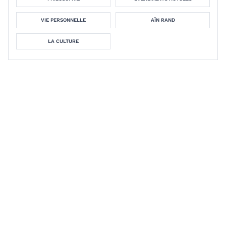
VIE PERSONNELLE
AÏN RAND
LA CULTURE
Stephen Hicks, Ph.D.
What are your thoughts on
Stakeholder Capitalism?