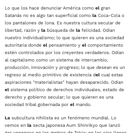
Lo que los hace denunciar América como
el
gran
Satanás no es algo tan superficial como
la
Coca-Cola o
los pantalones de lona. Es nuestra cultura secular de
libertad, razón y
la
búsqueda de
la
felicidad. Odian
nuestro individualismo; lo que quieren es una sociedad
autoritaria donde
el
pensamiento y
el
comportamiento
estén controlados por los creyentes verdaderos. Odian
al capitalismo como un sistema de intercambio,
producción, innovación y progreso; lo que desean es un
regreso al medio primitivo de existencia d
el
cual estas
aspiraciones "materialistas" hayan desaparecido. Odian
el
sistema político de derechos individuales, estado de
derecho y gobierno secular; lo que quieren es una
sociedad tribal gobernada por
el
mando.
La
subcultura nihilista es un fenómeno mundial. Lo
vemos en
la
secta japonesa Aum Shinrikyo que lanzó
gas venenoso en los metros de Tokio; en los ojos llenos