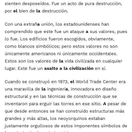
sienten desposeídos. Fue un acto de pura destrucción,
por
el
bien de
la
destrucción.
Con una extrañ
a
unión, los estadounidenses han
comprendido que este fue un ataque
a
sus valores, pues
lo fue. Los edificios fueron escogidos, obviamente,
como blancos simbólicos; pero estos valores no son
únicamente americanos ni únicamente occidentales.
Estos son los valores de
la
vida civilizada en cualquier
lugar. Este fue un
asalto
a
la
civilización
en sí.
Cuando se construyó en 1973,
el
World Trade Center era
una maravilla de
la
ingenierí
a
, innovadora en diseño
estructural y en las técnicas de construcción que se
inventaron para erguir las torres en ese sitio.
A
pesar de
que desde entonces se han construido estructuras más
grandes y más altas, los neoyorquinos estaban
justamente orgullosos de estos imponentes símbolos de