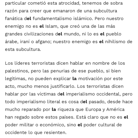
particular cometió esta atrocidad, tenemos de sobra
razón para creer que emanaron de una subcultura
fanática d
el
fundamentalismo islámico. Pero nuestro
enemigo no es
el
Islam, que creó una de las más
grandes civilizaciones d
el
mundo, ni lo es
el
pueblo
árabe, iraní o afgano; nuestro enemigo es
el
nihilismo de
esta subcultura.
Los líderes terroristas dicen hablar en nombre de los
palestinos, pero las penurias de ese pueblo, si bien
legítimas, no pueden explicar
la
motivación por este
acto, mucho menos justificarlo. Los terroristas dicen
hablar por las víctimas d
el
imperialismo occidental, pero
todo imperialismo literal es cosa d
el
pasado, desde hace
mucho reparado por
la
riqueza que Europa y América
han regado sobre estos países. Está claro que no es
el
poder militar o económico, sino
el
poder cultural de
occidente lo que resienten.