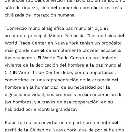
de encuentro d
el
comercio internacional; un símbolo no
sólo de riqueza, sino d
el
comercio como
la
forma más
civilizada de interacción humana.
"Comercio mundial significa paz mundial" dijo
el
arquitecto principal, Minoru Yamasaki. "Los edificios d
el
World Trade Center en Nueva York tenían un propósito
más grande que
el
de simplemente proveer espacio
a
los ocupantes.
El
World Trade Center es un símbolo
viviente de
la
dedicación d
el
hombre
a
la
paz mundial.
(...)
El
World Trade Center debe, por su importancia,
convertirse en una representación de
la
creencia d
el
hombre en
la
humanidad, de su necesidad por
la
dignidad individual, sus creencias en
la
cooperación de
los hombres, y
a
través de esa cooperación, en su
habilidad por encontrar grandeza".
Estas torres se convirtieron en parte prominente d
el
perfil de
la
Ciudad de Nueva York, que de por sí ha sido