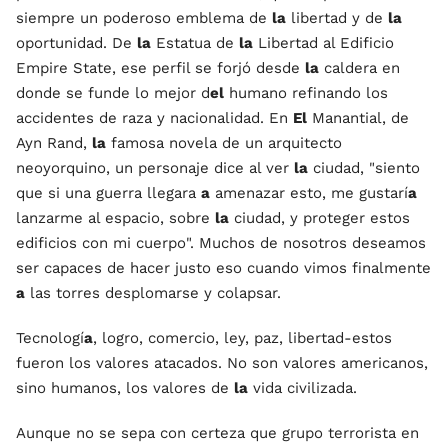
siempre un poderoso emblema de
la
libertad y de
la
oportunidad. De
la
Estatua de
la
Libertad al Edificio
Empire State, ese perfil se forjó desde
la
caldera en
donde se funde lo mejor d
el
humano refinando los
accidentes de raza y nacionalidad. En
El
Manantial, de
Ayn Rand,
la
famosa novela de un arquitecto
neoyorquino, un personaje dice al ver
la
ciudad, "siento
que si una guerra llegara
a
amenazar esto, me gustarí
a
lanzarme al espacio, sobre
la
ciudad, y proteger estos
edificios con mi cuerpo". Muchos de nosotros deseamos
ser capaces de hacer justo eso cuando vimos finalmente
a
las torres desplomarse y colapsar.
Tecnologí
a
, logro, comercio, ley, paz, libertad-estos
fueron los valores atacados. No son valores americanos,
sino humanos, los valores de
la
vida civilizada.
Aunque no se sepa con certeza que grupo terrorista en