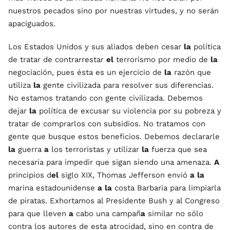
nuestros pecados sino por nuestras virtudes, y no serán
apaciguados.
Los Estados Unidos y sus aliados deben cesar
la
política
de tratar de contrarrestar
el
terrorismo por medio de
la
negociación, pues ésta es un ejercicio de
la
razón que
utiliza
la
gente civilizada para resolver sus diferencias.
No estamos tratando con gente civilizada. Debemos
dejar
la
política de excusar su violencia por su pobreza y
tratar de comprarlos con subsidios. No tratamos con
gente que busque estos beneficios. Debemos declararle
la
guerra
a
los terroristas y utilizar
la
fuerza que sea
necesaria para impedir que sigan siendo una amenaza.
A
principios d
el
siglo XIX, Thomas Jefferson envió
a
la
marina estadounidense
a
la
costa Barbaria para limpiarla
de piratas. Exhortamos al Presidente Bush y al Congreso
para que lleven
a
cabo una campañ
a
similar no sólo
contra los autores de esta atrocidad, sino en contra de