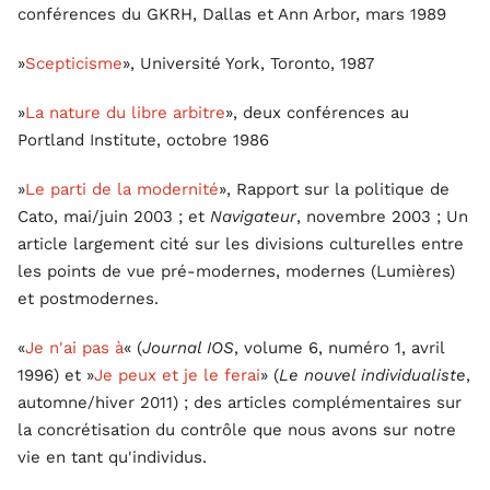
conférences du GKRH, Dallas et Ann Arbor, mars 1989
»
Scepticisme
», Université York, Toronto, 1987
»
La nature du libre arbitre
», deux conférences au
Portland Institute, octobre 1986
»
Le parti de la modernité
», Rapport sur la politique de
Cato, mai/juin 2003 ; et
Navigateur
, novembre 2003 ; Un
article largement cité sur les divisions culturelles entre
les points de vue pré-modernes, modernes (Lumières)
et postmodernes.
«
Je n'ai pas à
« (
Journal IOS
, volume 6, numéro 1, avril
1996) et »
Je peux et je le ferai
» (
Le nouvel individualiste
,
automne/hiver 2011) ; des articles complémentaires sur
la concrétisation du contrôle que nous avons sur notre
vie en tant qu'individus.