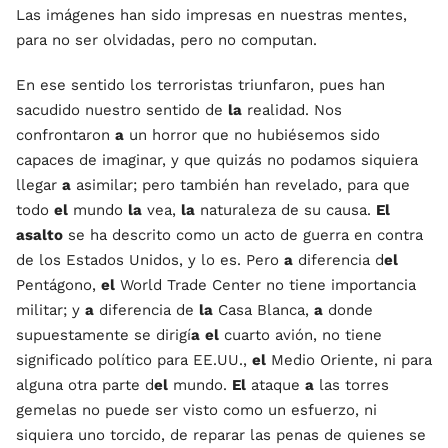
Las imágenes han sido impresas en nuestras mentes,
para no ser olvidadas, pero no computan.
En ese sentido los terroristas triunfaron, pues han
sacudido nuestro sentido de
la
realidad. Nos
confrontaron
a
un horror que no hubiésemos sido
capaces de imaginar, y que quizás no podamos siquiera
llegar
a
asimilar; pero también han revelado, para que
todo
el
mundo
la
vea,
la
naturaleza de su causa.
El
asalto
se ha descrito como un acto de guerra en contra
de los Estados Unidos, y lo es. Pero
a
diferencia d
el
Pentágono,
el
World Trade Center no tiene importancia
militar; y
a
diferencia de
la
Casa Blanca,
a
donde
supuestamente se dirigí
a
el
cuarto avión, no tiene
significado político para EE.UU.,
el
Medio Oriente, ni para
alguna otra parte d
el
mundo.
El
ataque
a
las torres
gemelas no puede ser visto como un esfuerzo, ni
siquiera uno torcido, de reparar las penas de quienes se