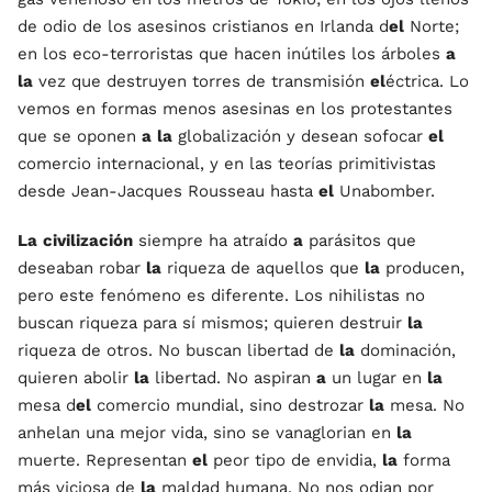
de odio de los asesinos cristianos en Irlanda d
el
Norte;
en los eco-terroristas que hacen inútiles los árboles
a
la
vez que destruyen torres de transmisión
el
éctrica. Lo
vemos en formas menos asesinas en los protestantes
que se oponen
a
la
globalización y desean sofocar
el
comercio internacional, y en las teorías primitivistas
desde Jean-Jacques Rousseau hasta
el
Unabomber.
La
civilización
siempre ha atraído
a
parásitos que
deseaban robar
la
riqueza de aquellos que
la
producen,
pero este fenómeno es diferente. Los nihilistas no
buscan riqueza para sí mismos; quieren destruir
la
riqueza de otros. No buscan libertad de
la
dominación,
quieren abolir
la
libertad. No aspiran
a
un lugar en
la
mesa d
el
comercio mundial, sino destrozar
la
mesa. No
anhelan una mejor vida, sino se vanaglorian en
la
muerte. Representan
el
peor tipo de envidia,
la
forma
más viciosa de
la
maldad humana. No nos odian por