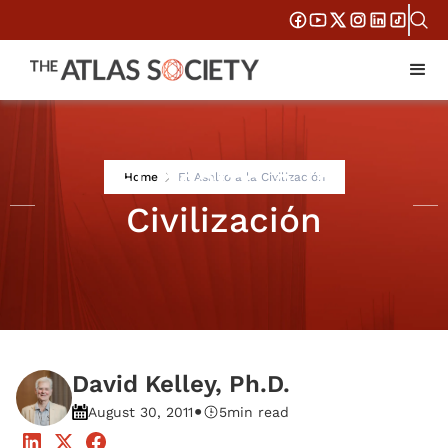
El Asalto a la
Home
El Asalto a la Civilización
Civilización
David Kelley, Ph.D.
•
August 30, 2011
5
min read