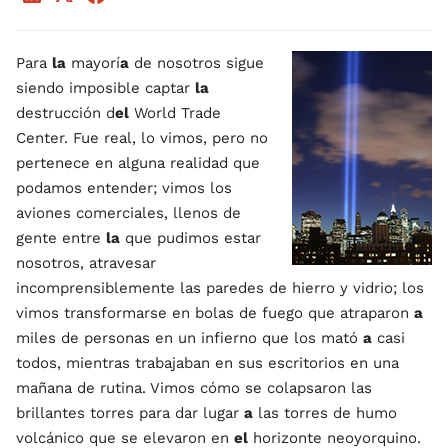
Para
la
mayorí
a
de nosotros sigue
siendo imposible captar
la
destrucción d
el
World Trade
Center. Fue real, lo vimos, pero no
pertenece en alguna realidad que
podamos entender; vimos los
aviones comerciales, llenos de
gente entre
la
que pudimos estar
nosotros, atravesar
incomprensiblemente las paredes de hierro y vidrio; los
vimos transformarse en bolas de fuego que atraparon
a
miles de personas en un infierno que los mató
a
casi
todos, mientras trabajaban en sus escritorios en una
mañana de rutina. Vimos cómo se colapsaron las
brillantes torres para dar lugar
a
las torres de humo
volcánico que se elevaron en
el
horizonte neoyorquino.