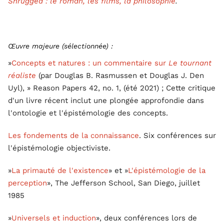
Shrugged : le roman, les films, la philosophie
.
Œuvre majeure (sélectionnée) :
»
Concepts et natures : un commentaire sur
Le tournant
réaliste
(par Douglas B. Rasmussen et Douglas J. Den
Uyl), » Reason Papers 42, no. 1, (été 2021) ; Cette critique
d'un livre récent inclut une plongée approfondie dans
l'ontologie et l'épistémologie des concepts.
Les fondements de la connaissance
. Six conférences sur
l'épistémologie objectiviste.
»
La primauté de l'existence
» et »
L'épistémologie de la
perception
», The Jefferson School, San Diego, juillet
1985
»
Universels et induction
», deux conférences lors de