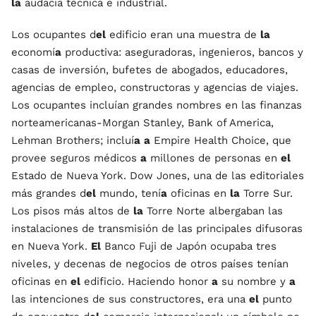
la
audacia técnica e industrial.
Los ocupantes d
el
edificio eran una muestra de
la
economí
a
productiva: aseguradoras, ingenieros, bancos y
casas de inversión, bufetes de abogados, educadores,
agencias de empleo, constructoras y agencias de viajes.
Los ocupantes incluían grandes nombres en las finanzas
norteamericanas-Morgan Stanley, Bank of America,
Lehman Brothers; incluí
a
a
Empire Health Choice, que
provee seguros médicos
a
millones de personas en
el
Estado de Nueva York. Dow Jones, una de las editoriales
más grandes d
el
mundo, tení
a
oficinas en
la
Torre Sur.
Los pisos más altos de
la
Torre Norte albergaban las
instalaciones de transmisión de las principales difusoras
en Nueva York.
El
Banco Fuji de Japón ocupaba tres
niveles, y decenas de negocios de otros países tenían
oficinas en
el
edificio. Haciendo honor
a
su nombre y
a
las intenciones de sus constructores, era una
el
punto