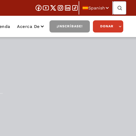
Spanish
ienda
Acerca De
¡INSCRÍBASE!
DONAR