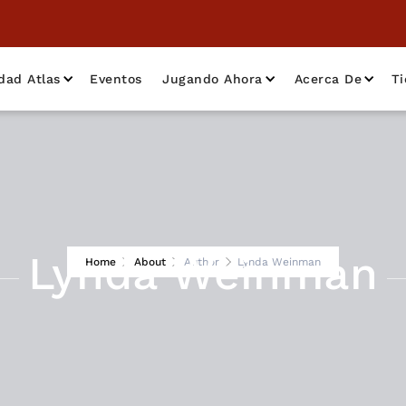
dad Atlas
Eventos
Jugando Ahora
Acerca De
T
Lynda Weinman
Home
About
Author
Lynda Weinman