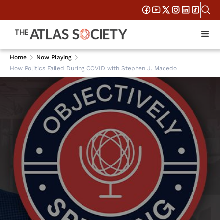
Home
Now Playing
How Politics Failed During COVID with Stephen J. Macedo