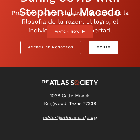
Stephen J. Macedo
Promovemos el objetivismo abierto: la
filosofía de la razón, el logro, el
individualismo y la libertad.
WATCH NOW
ACERCA DE NOSOTROS
DONAR
1038 Calle Miwok
Kingwood, Texas 77339
editor@atlassociety.org