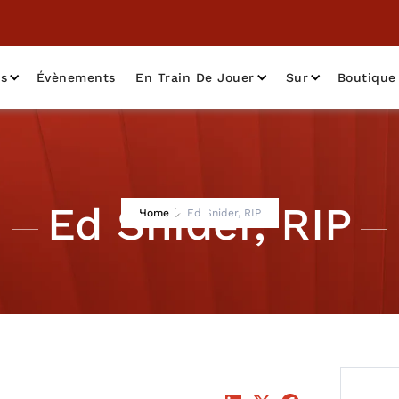
as
Évènements
En Train De Jouer
Sur
Boutique
Ed Snider, RIP
Home
Ed Snider, RIP