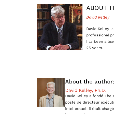
ABOUT T
David Kelley
David Kelley is
professional ph
has been a lea
25 years.
About the author
David Kelley, Ph.D.
David Kelley a fondé The A
poste de directeur exécuti
intellectuel, il était char