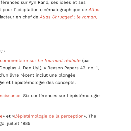
érences sur Ayn Rand, ses idées et ses
nt pour l'adaptation cinématographique de
Atlas
édacteur en chef de
Atlas Shrugged : le roman,
) :
n commentaire sur
Le tournant réaliste
(par
ouglas J. Den Uyl), » Reason Papers 42, no. 1,
 d'un livre récent inclut une plongée
gie et l'épistémologie des concepts.
naissance
. Six conférences sur l'épistémologie
ce
» et »
L'épistémologie de la perception
», The
o, juillet 1985