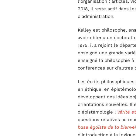
l'organisation : articles, 
2018, il reste actif dans l
d'administration.
Kelley est philosophe, ens
avoir obtenu un doctorat e
1975, il a rejoint le dépar
enseigné une grande variét
enseigné la philosophie à 
conférences sur d'autres
Les écrits philosophiques
en éthique, en épistémolo
développent des idées obj
orientations nouvelles. Il 
d'épistémologie ;
Vérité e
questions relatives au mo
base égoïste de la bienve
d'introduction à la logique