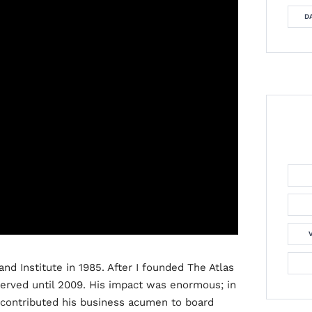
DA
nd Institute in 1985. After I founded The Atlas
served until 2009. His impact was enormous; in
e contributed his business acumen to board