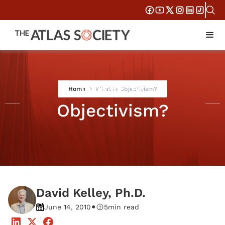
What is
Home
What is Objectivism?
Objectivism?
David Kelley, Ph.D.
•
June 14, 2010
5
min read