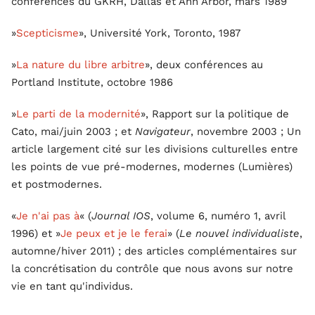
conférences du GKRH, Dallas et Ann Arbor, mars 1989
»
Scepticisme
», Université York, Toronto, 1987
»
La nature du libre arbitre
», deux conférences au
Portland Institute, octobre 1986
»
Le parti de la modernité
», Rapport sur la politique de
Cato, mai/juin 2003 ; et
Navigateur
, novembre 2003 ; Un
article largement cité sur les divisions culturelles entre
les points de vue pré-modernes, modernes (Lumières)
et postmodernes.
«
Je n'ai pas à
« (
Journal IOS
, volume 6, numéro 1, avril
1996) et »
Je peux et je le ferai
» (
Le nouvel individualiste
,
automne/hiver 2011) ; des articles complémentaires sur
la concrétisation du contrôle que nous avons sur notre
vie en tant qu'individus.