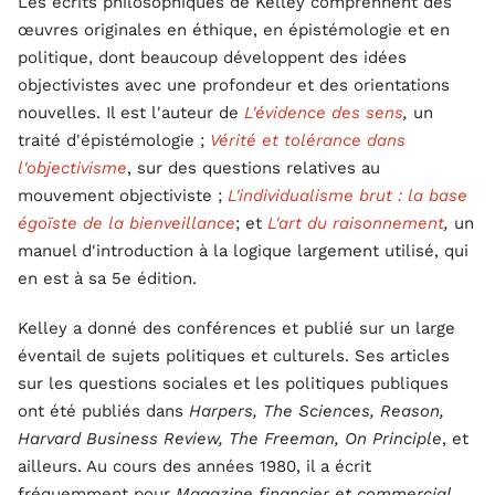
Les écrits philosophiques de Kelley comprennent des
œuvres originales en éthique, en épistémologie et en
politique, dont beaucoup développent des idées
objectivistes avec une profondeur et des orientations
nouvelles. Il est l'auteur de
L'évidence des sens
,
un
traité d'épistémologie ;
Vérité et tolérance dans
l'objectivisme
, sur des questions relatives au
mouvement objectiviste ;
L'individualisme brut : la base
égoïste de la bienveillance
; et
L'art du raisonnement
,
un
manuel d'introduction à la logique largement utilisé, qui
en est à sa 5e édition.
Kelley a donné des conférences et publié sur un large
éventail de sujets politiques et culturels. Ses articles
sur les questions sociales et les politiques publiques
ont été publiés dans
Harpers, The Sciences, Reason,
Harvard Business Review, The Freeman, On Principle
, et
ailleurs. Au cours des années 1980, il a écrit
fréquemment pour
Magazine financier et commercial