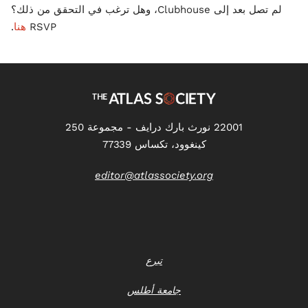
لم تصل بعد إلى Clubhouse، وهل ترغب في التحقق من ذلك؟
RSVP
هنا
.
22001 نورث بارك درايف - مجموعة 250
كينغوود، تكساس 77339
editor@atlassociety.org
تبرع
جامعة أطلس