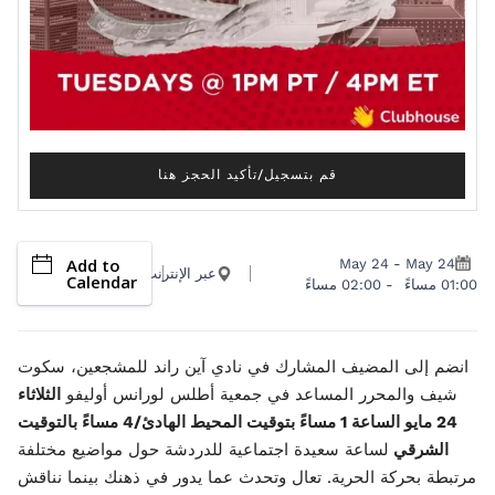
قم بتسجيل/تأكيد الحجز هنا
Add to
May 24
-
May 24
عبر الإنترنت
Calendar
01:00 مساءً
-
02:00 مساءً
انضم إلى المضيف المشارك في نادي آين راند للمشجعين، سكوت
شيف والمحرر المساعد في جمعية أطلس لورانس أوليفو
الثلاثاء
24 مايو الساعة 1 مساءً بتوقيت المحيط الهادئ/4 مساءً بالتوقيت
الشرقي
لساعة سعيدة اجتماعية للدردشة حول مواضيع مختلفة
مرتبطة بحركة الحرية. تعال وتحدث عما يدور في ذهنك بينما نناقش