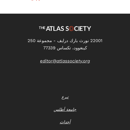
22001 نورث بارك درايف - مجموعة 250
كينغوود، تكساس 77339
editor@atlassociety.org
تبرع
جامعة أطلس
أحداث