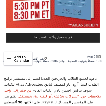
قم بتسجيل/تأكيد الحجز هنا
Add to
Aug 29
عبر الإنترنت
Calendar
5:30 مساءً بتوقيت المحيط الهادئ/8:30 مساءً بتوقيت شرق الولايات المتحدة
دعوة لجميع الطلاب والخريجين الجدد! انضم إلى مستشار برامج
الطلاب لدينا، آرون تاو كمضيف لنادي Atlas Advocates للكتاب.
سوف يناقش اجتماع نادي الكتاب القادم
من صفر إلى واحد:
ملاحظات حول الشركات الناشئة، أو كيفية بناء المستقبل
بقلم بيتر
تيل، المؤسس المشارك لـ PayPal، على
الاثنين 30 أغسطس